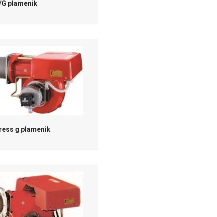
P/G plamenik
Press g plamenik