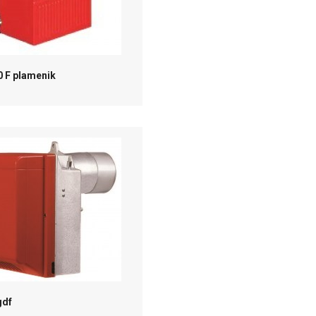
0 F plamenik
gdf