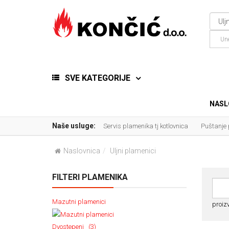
SVE KATEGORIJE
NASL
Naše usluge:
Servis plamenika tj kotlovnica
Puštanje
Naslovnica
Uljni plamenici
FILTERI PLAMENIKA
Mazutni plamenici
proizv
Dvostepeni (3)