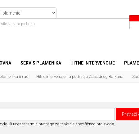
OVNA
SERVIS PLAMENIKA
HITNE INTERVENCIJE
PLAME
 plamenika u rad
Hitne intervencije na području Zapadnog Balkana
Zas
oda, ili unesite termin pretrage za traženje specifičnog proizvoda.