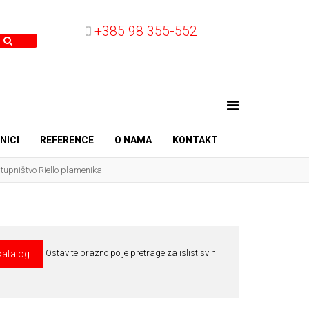
+385 98 355-552
NICI
REFERENCE
O NAMA
KONTAKT
tupništvo Riello plamenika
Ostavite prazno polje pretrage za islist svih