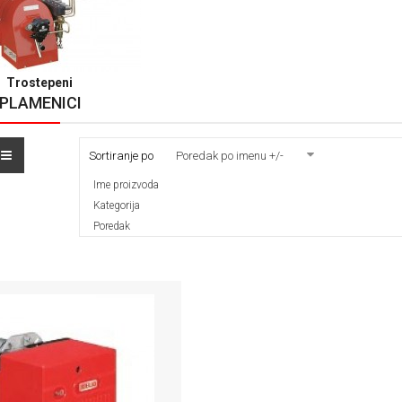
Trostepeni
 PLAMENICI
Sortiranje po
Poredak po imenu +/-
Ime proizvoda
Kategorija
Poredak