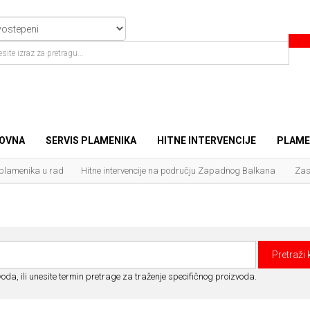
OVNA
SERVIS PLAMENIKA
HITNE INTERVENCIJE
PLAME
 plamenika u rad
Hitne intervencije na području Zapadnog Balkana
Zas
oda, ili unesite termin pretrage za traženje specifičnog proizvoda.