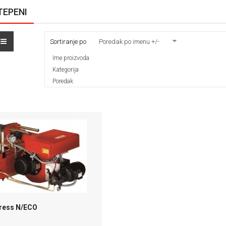
EPENI
Sortiranje po
Poredak po imenu +/-
Ime proizvoda
Kategorija
Poredak
Press N/ECO