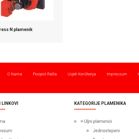
Press N plamenik
O Nama
Povijest Riella
Uvjeti Korištenja
Impressum
 LINKOVI
KATEGORIJE PLAMENIKA
ma
Uljni plamenici
essum
Jednostepeni