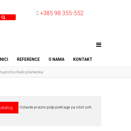
+385 98 355-552
NICI
REFERENCE
O NAMA
KONTAKT
tupništvo Riello plamenika
Ostavite prazno polje pretrage za islist svih