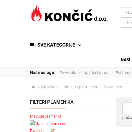
SVE KATEGORIJE
NASL
Naše usluge:
Servis plamenika tj kotlovnica
Puštanje
Naslovnica
Mazutni plamenici
Dvostepeni
FILTERI PLAMENIKA
Mazutni plamenici
proizv
Dvostepeni (3)