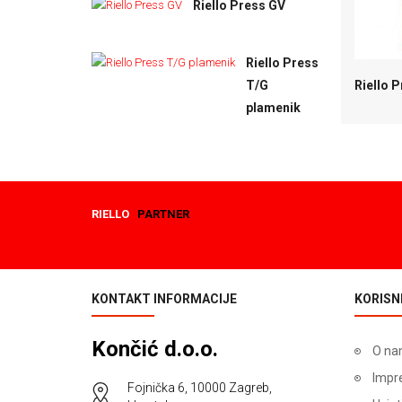
Riello Press GV
Riello Press
T/G
Riello 
plamenik
RIELLO
PARTNER
KONTAKT INFORMACIJE
KORISNI
Končić d.o.o.
O na
Impr
Fojnička 6, 10000 Zagreb,