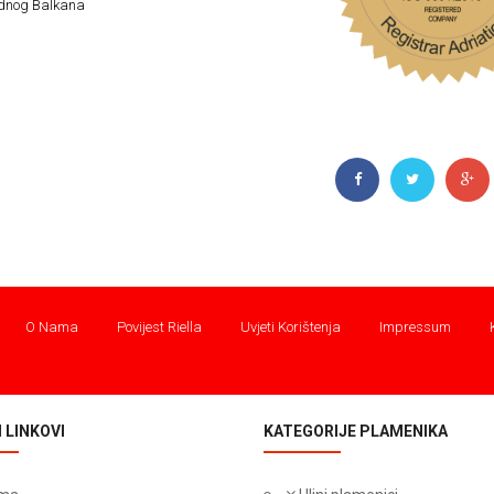
padnog Balkana
O Nama
Povijest Riella
Uvjeti Korištenja
Impressum
 LINKOVI
KATEGORIJE PLAMENIKA