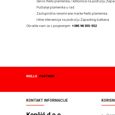
Servis Riello plamenika / kotlovnica na području Za
Puštanje plamenika u rad
Zastupništvo renomirane marke Riello plamenika
Hitne intervencija na području Zapadnog balkana
Obratite nam se s povjerenjem:
+385 98 355-552
RIELLO
PARTNER
KONTAKT INFORMACIJE
KORISNI
Končić d.o.o.