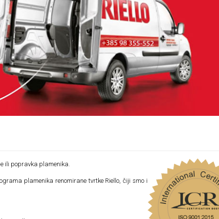
je ili popravka plamenika.
grama plamenika renomirane tvrtke Riello, čiji smo i