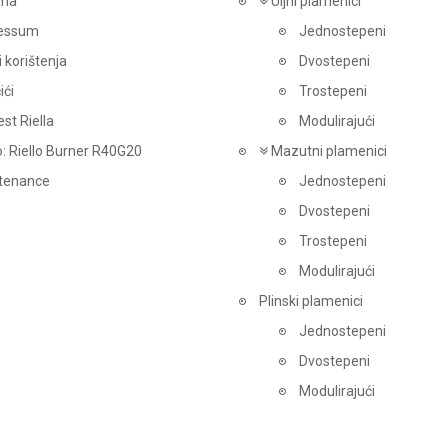
ma
Uljni plamenici
essum
Jednostepeni
i korištenja
Dvostepeni
ići
Trostepeni
est Riella
Modulirajući
: Riello Burner R40G20
Mazutni plamenici
tenance
Jednostepeni
Dvostepeni
Trostepeni
Modulirajući
Plinski plamenici
Jednostepeni
Dvostepeni
Modulirajući